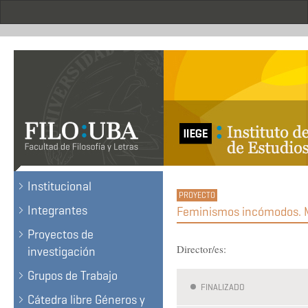
Pasar
al
contenido
principal
.
Institucional
Integrantes
Feminismos incómodos. Mo
Proyectos de
Director/es:
investigación
Grupos de Trabajo
FINALIZADO
Cátedra libre Géneros y