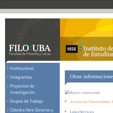
Pasar
al
contenido
principal
.
Institucional
Otras informacione
Integrantes
Proyectos de
investigación
Grupos de Trabajo
Asociación Universidades
Cátedra libre Géneros y
Links/Servicios