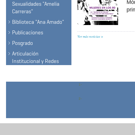
Món
Sexualidades "Amelia
pri
Carreras"
Biblioteca "Ana Amado"
Publicaciones
Ver más noticias
Posgrado
Articulación
Institucional y Redes