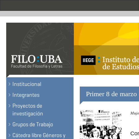
Pasar
al
contenido
principal
.
Institucional
Primer 8 de marzo 
Integrantes
Proyectos de
investigación
Mujer
Grupos de Trabajo
Com
Cátedra libre Géneros y